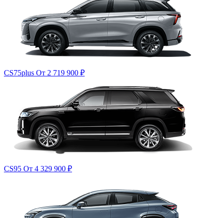
CS75plus
От 2 719 900
₽
CS95
От 4 329 900
₽