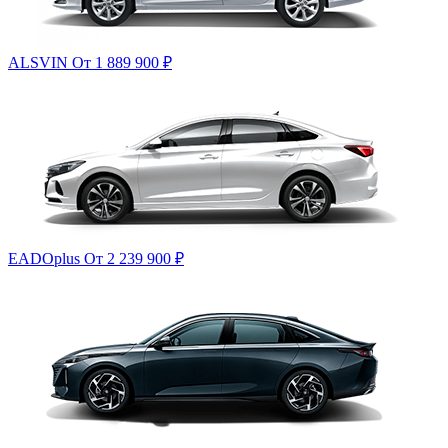
ALSVIN
От 1 889 900
₽
EADOplus
От 2 239 900
₽