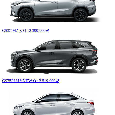
CS35 MAX
От 2 399 900
₽
CS75PLUS NEW
От 3 519 900
₽