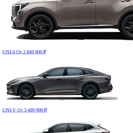
UNI-S
От 2 849 900
₽
UNI-V
От 3 499 900
₽