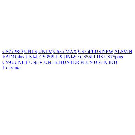
CS75PRO
UNI-S
UNI-V
CS35 MAX
CS75PLUS NEW
ALSVIN
EADOplus
UNI-L
CS35PLUS
UNI-S / CS55PLUS
CS75plus
CS95
UNI-T
UNI-V
UNI-K
HUNTER PLUS
UNI-K iDD
Покупка