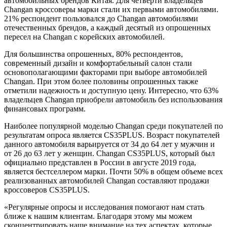
автомобильных брендов Китая. Для четверти владельцев
Changan кроссоверы марки стали их первыми автомобилями.
21% респондент пользовался до Changan автомобилями
отечественных брендов, а каждый десятый из опрошенных
пересел на Changan с корейских автомобилей.
Для большинства опрошенных, 80% респондентов,
современный дизайн и комфортабельный салон стали
основополагающими факторами при выборе автомобилей
Changan. При этом более половины опрошенных также
отметили надежность и доступную цену. Интересно, что 63%
владельцев Changan приобрели автомобиль без использования
финансовых программ.
Наиболее популярной моделью Changan среди покупателей по
результатам опроса является CS35PLUS. Возраст покупателей
данного автомобиля варьируется от 34 до 64 лет у мужчин и
от 26 до 63 лет у женщин. Changan CS35PLUS, который был
официально представлен в России в августе 2019 года,
является бестселлером марки. Почти 50% в общем объеме всех
реализованных автомобилей Changan составляют продажи
кроссоверов CS35PLUS.
«Регулярные опросы и исследования помогают нам стать
ближе к нашим клиентам. Благодаря этому мы можем
сконцентрировать наше внимание на тех аспектах, которые