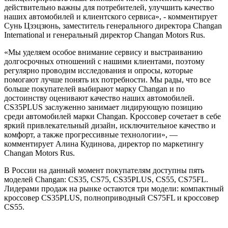
действительно важны для потребителей, улучшить качество
наших автомобилей и клиентского сервиса», - комментирует
Сунь Цзэцзюнь, заместитель генерального директора Changan
International и генеральный директор Changan Motors Rus.
«Мы уделяем особое внимание сервису и выстраиванию
долгосрочных отношений с нашими клиентами, поэтому
регулярно проводим исследования и опросы, которые
помогают лучше понять их потребности. Мы рады, что все
больше покупателей выбирают марку Changan и по
достоинству оценивают качество наших автомобилей.
CS35PLUS заслуженно занимает лидирующую позицию
среди автомобилей марки Changan. Кроссовер сочетает в себе
яркий привлекательный дизайн, исключительное качество и
комфорт, а также прогрессивные технологии», —
комментирует Алина Кудинова, директор по маркетингу
Changan Motors Rus.
В России на данный момент покупателям доступны пять
моделей Changan: CS35, CS75, CS35PLUS, CS55, CS75FL.
Лидерами продаж на рынке остаются три модели: компактный
кроссовер CS35PLUS, полноприводный CS75FL и кроссовер
CS55.