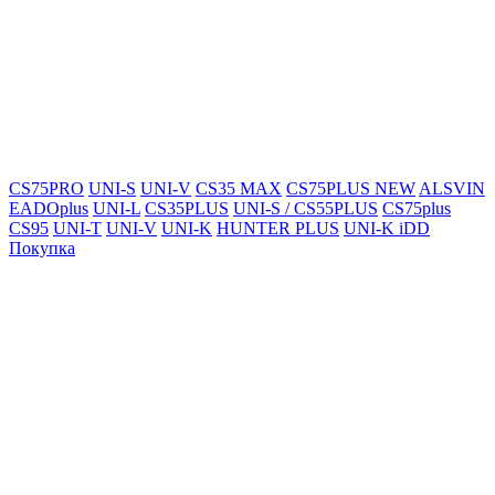
CS75PRO
UNI-S
UNI-V
CS35 MAX
CS75PLUS NEW
ALSVIN
EADOplus
UNI-L
CS35PLUS
UNI-S / CS55PLUS
CS75plus
CS95
UNI-T
UNI-V
UNI-K
HUNTER PLUS
UNI-K iDD
Покупка