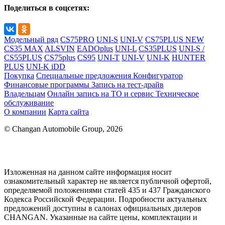
Поделиться в соцсетях:
Модельный ряд
CS75PRO
UNI-S
UNI-V
CS75PLUS NEW
CS35 MAX
ALSVIN
EADOplus
UNI-L
CS35PLUS
UNI-S /
CS55PLUS
CS75plus
CS95
UNI-T
UNI-V
UNI-K
HUNTER
PLUS
UNI-K iDD
Покупка
Специальные предложения
Конфигуратор
Финансовые программы
Запись на тест-драйв
Владельцам
Онлайн запись на ТО и сервис
Техническое
обслуживание
О компании
Карта сайта
© Changan Automobile Group, 2026
Изложенная на данном сайте информация носит
ознакомительный характер не является публичной офертой,
определяемой положениями статей 435 и 437 Гражданского
Кодекса Российской Федерации. Подробности актуальных
предложений доступны в салонах официальных дилеров
CHANGAN. Указанные на сайте цены, комплектации и