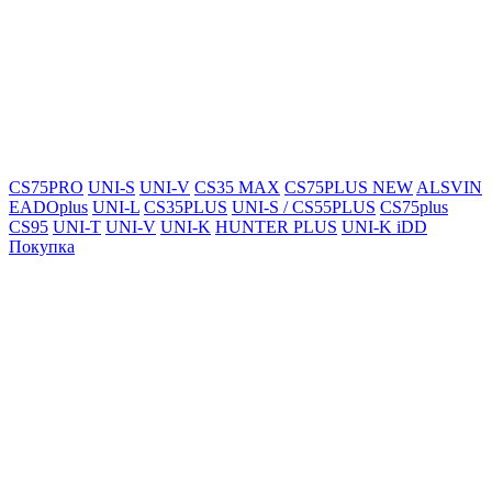
CS75PRO
UNI-S
UNI-V
CS35 MAX
CS75PLUS NEW
ALSVIN
EADOplus
UNI-L
CS35PLUS
UNI-S / CS55PLUS
CS75plus
CS95
UNI-T
UNI-V
UNI-K
HUNTER PLUS
UNI-K iDD
Покупка