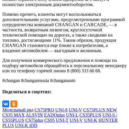
полностью электронным документооборотом.
Помимо прочего, клиенты могут воспользоваться
дополнительными услугами, предусмотренными программой
сотрудничества компаний CHANGAN и CARCADE, — в
частности, возвратным лизингом, круглосуточной
технической помощью на дорогах, а также скидками на
топливо, достигающими 11%. Таким образом, продукция
CHANGAN становится еще ближе к потребителям, а
владение автомобилем — выгодным и желанным.
Для получения коммерческого предложения и помощи по
подбору автомобиля обращайтесь к персональному менеджеру
или по телефону горячей линии 8 (800) 333 66 68.
#changan #changanrussia #changanauto
Поделиться в соцсетях:
Модельный ряд
CS75PRO
UNI-S
UNI-V
CS75PLUS NEW
CS35 MAX
ALSVIN
EADOplus
UNI-L
CS35PLUS
UNI-S /
CS55PLUS
CS75plus
CS95
UNI-T
UNI-V
UNI-K
HUNTER
PLUS
UNI-K iDD