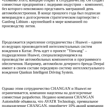
«Помимо этого, концерн открыт к сотрудничеству. Он создает
совместные предприятия с лидерами индустрии – компонент,
без которого невозможно представить завтрашний день
автомобилестроения. В конце прошлого года был подписан
меморандум о долгосрочном стратегическом партнерстве с
Ganfeng Lithium - крупнейшей в мире компанией по
производству лития.
Продолжается укрепление сотрудничества с Huawei – одним
из ведущих производителей интеллектуальных систем
вождения в Китае. Речь идет о проекте "Yinwang" –
подразделении Huawei, специализирующемся на
производстве автомобильных компонентов и программного
обеспечения. Например, автомобили дочернего бренда Deepal
имеют в своем составе передовую систему интеллектуального
вождения Qiankun Intelligent Driving System.
Однако этим сотрудничество CHANGAN и Huawei не
ограничивается, компании нацелены на долгосрочные
совместные разработки. Недавно компания CHANGAN
Automobile объявила, что AVATR Technology, премиальное
подразделение CHANGAN, приобретет 10% акций компании