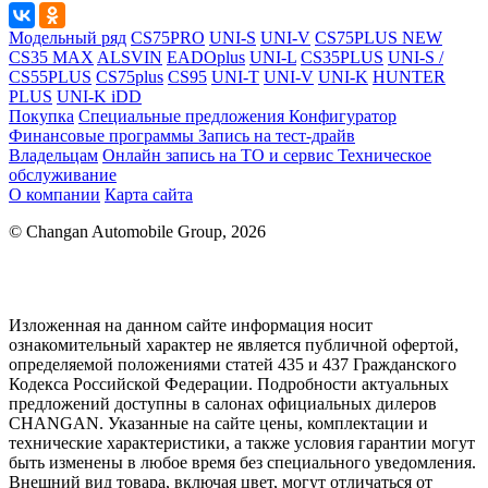
Модельный ряд
CS75PRO
UNI-S
UNI-V
CS75PLUS NEW
CS35 MAX
ALSVIN
EADOplus
UNI-L
CS35PLUS
UNI-S /
CS55PLUS
CS75plus
CS95
UNI-T
UNI-V
UNI-K
HUNTER
PLUS
UNI-K iDD
Покупка
Специальные предложения
Конфигуратор
Финансовые программы
Запись на тест-драйв
Владельцам
Онлайн запись на ТО и сервис
Техническое
обслуживание
О компании
Карта сайта
© Changan Automobile Group, 2026
Изложенная на данном сайте информация носит
ознакомительный характер не является публичной офертой,
определяемой положениями статей 435 и 437 Гражданского
Кодекса Российской Федерации. Подробности актуальных
предложений доступны в салонах официальных дилеров
CHANGAN. Указанные на сайте цены, комплектации и
технические характеристики, а также условия гарантии могут
быть изменены в любое время без специального уведомления.
Внешний вид товара, включая цвет, могут отличаться от