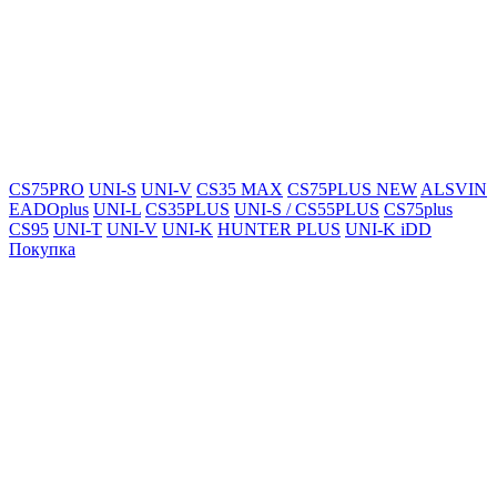
CS75PRO
UNI-S
UNI-V
CS35 MAX
CS75PLUS NEW
ALSVIN
EADOplus
UNI-L
CS35PLUS
UNI-S / CS55PLUS
CS75plus
CS95
UNI-T
UNI-V
UNI-K
HUNTER PLUS
UNI-K iDD
Покупка