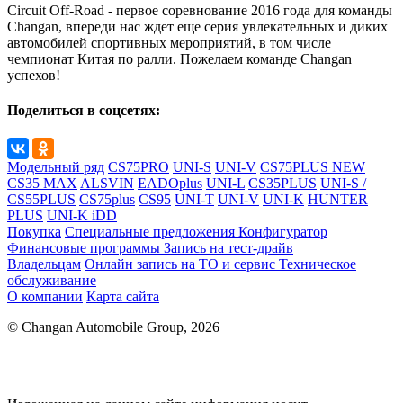
Circuit Off-Road - первое соревнование 2016 года для команды
Changan, впереди нас ждет еще серия увлекательных и диких
автомобилей спортивных мероприятий, в том числе
чемпионат Китая по ралли. Пожелаем команде Changan
успехов!
Поделиться в соцсетях:
Модельный ряд
CS75PRO
UNI-S
UNI-V
CS75PLUS NEW
CS35 MAX
ALSVIN
EADOplus
UNI-L
CS35PLUS
UNI-S /
CS55PLUS
CS75plus
CS95
UNI-T
UNI-V
UNI-K
HUNTER
PLUS
UNI-K iDD
Покупка
Специальные предложения
Конфигуратор
Финансовые программы
Запись на тест-драйв
Владельцам
Онлайн запись на ТО и сервис
Техническое
обслуживание
О компании
Карта сайта
© Changan Automobile Group, 2026