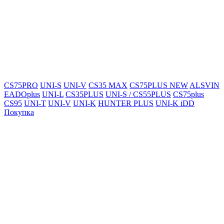
CS75PRO
UNI-S
UNI-V
CS35 MAX
CS75PLUS NEW
ALSVIN
EADOplus
UNI-L
CS35PLUS
UNI-S / CS55PLUS
CS75plus
CS95
UNI-T
UNI-V
UNI-K
HUNTER PLUS
UNI-K iDD
Покупка