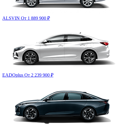
ALSVIN
От 1 889 900
₽
EADOplus
От 2 239 900
₽