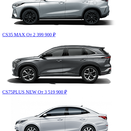
CS35 MAX
От 2 399 900
₽
CS75PLUS NEW
От 3 519 900
₽