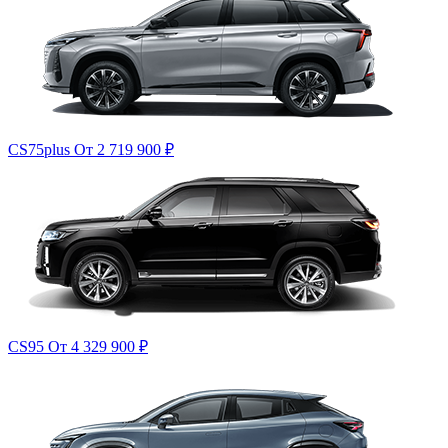
CS75plus
От 2 719 900
₽
CS95
От 4 329 900
₽