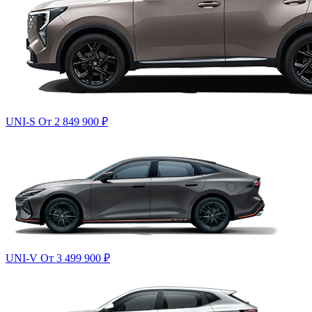
UNI-S
От 2 849 900
₽
UNI-V
От 3 499 900
₽