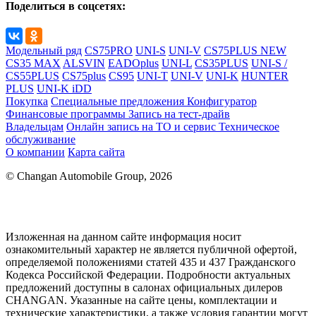
Поделиться в соцсетях:
Модельный ряд
CS75PRO
UNI-S
UNI-V
CS75PLUS NEW
CS35 MAX
ALSVIN
EADOplus
UNI-L
CS35PLUS
UNI-S /
CS55PLUS
CS75plus
CS95
UNI-T
UNI-V
UNI-K
HUNTER
PLUS
UNI-K iDD
Покупка
Специальные предложения
Конфигуратор
Финансовые программы
Запись на тест-драйв
Владельцам
Онлайн запись на ТО и сервис
Техническое
обслуживание
О компании
Карта сайта
© Changan Automobile Group, 2026
Изложенная на данном сайте информация носит
ознакомительный характер не является публичной офертой,
определяемой положениями статей 435 и 437 Гражданского
Кодекса Российской Федерации. Подробности актуальных
предложений доступны в салонах официальных дилеров
CHANGAN. Указанные на сайте цены, комплектации и
технические характеристики, а также условия гарантии могут