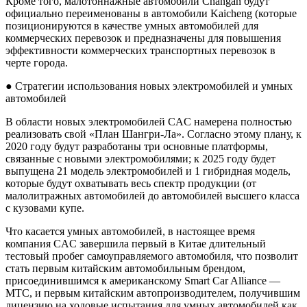
Кроме того, малотоннажные автомобили Changan будут
официально переименованы в автомобили Kaicheng (которые
позиционируются в качестве умных автомобилей для
коммерческих перевозок и предназначены для повышения
эффективности коммерческих транспортных перевозок в
черте города.
● Стратегии использования новых электромобилей и умных
автомобилей
В области новых электромобилей CAC намерена полностью
реализовать свой «План Шангри-Ла». Согласно этому плану, к
2020 году будут разработаны три основные платформы,
связанные с новыми электромобилями; к 2025 году будет
выпущена 21 модель электромобилей и 1 гибридная модель,
которые будут охватывать весь спектр продукции (от
малолитражных автомобилей до автомобилей высшего класса
с кузовами купе.
Что касается умных автомобилей, в настоящее время
компания CAC завершила первый в Китае длительный
тестовый пробег самоуправляемого автомобиля, что позволит
стать первым китайским автомобильным брендом,
присоединившимся к американскому Smart Car Alliance —
MTC, и первым китайским автопроизводителем, получившим
лицензию на ходовые испытания для умных автомобилей как