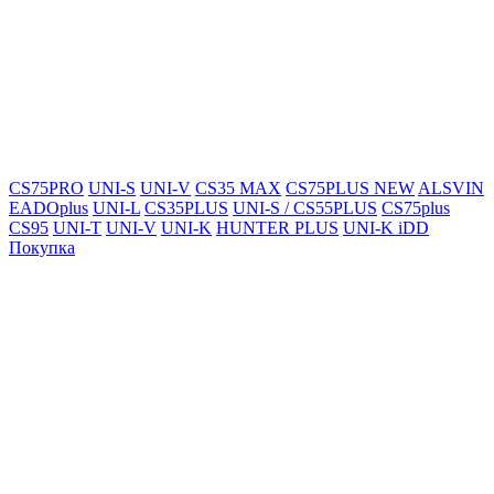
CS75PRO
UNI-S
UNI-V
CS35 MAX
CS75PLUS NEW
ALSVIN
EADOplus
UNI-L
CS35PLUS
UNI-S / CS55PLUS
CS75plus
CS95
UNI-T
UNI-V
UNI-K
HUNTER PLUS
UNI-K iDD
Покупка