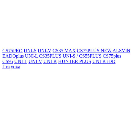
CS75PRO
UNI-S
UNI-V
CS35 MAX
CS75PLUS NEW
ALSVIN
EADOplus
UNI-L
CS35PLUS
UNI-S / CS55PLUS
CS75plus
CS95
UNI-T
UNI-V
UNI-K
HUNTER PLUS
UNI-K iDD
Покупка