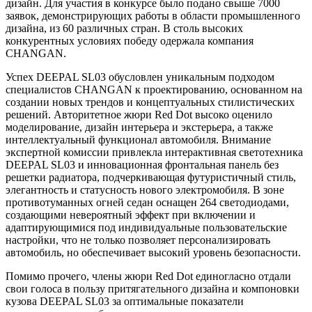
дизайн. Для участия в конкурсе было подано свыше 7000
заявок, демонстрирующих работы в области промышленного
дизайна, из 60 различных стран. В столь высоких
конкурентных условиях победу одержала компания
CHANGAN.
Успех DEEPAL SL03 обусловлен уникальным подходом
специалистов CHANGAN к проектированию, основанном на
создании новых трендов и концептуальных стилистических
решений. Авторитетное жюри Red Dot высоко оценило
моделирование, дизайн интерьера и экстерьера, а также
интеллектуальный функционал автомобиля. Внимание
экспертной комиссии привлекла интерактивная светотехника
DEEPAL SL03 и инновационная фронтальная панель без
решетки радиатора, подчеркивающая футуристичный стиль,
элегантность и статусность нового электромобиля. В зоне
противотуманных огней седан оснащен 264 светодиодами,
создающими невероятный эффект при включении и
адаптирующимися под индивидуальные пользовательские
настройки, что не только позволяет персонализировать
автомобиль, но обеспечивает высокий уровень безопасности.
Помимо прочего, члены жюри Red Dot единогласно отдали
свои голоса в пользу притягательного дизайна и компоновки
кузова DEEPAL SL03 за оптимальные показатели