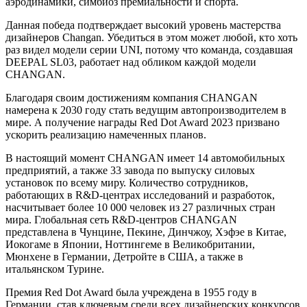
аэродинамики, симбиоз премиальности и спорта.
Данная победа подтверждает высокий уровень мастерства
дизайнеров Changan. Убедиться в этом может любой, кто хоть
раз видел модели серии UNI, потому что команда, создавшая
DEEPAL SL03, работает над обликом каждой модели
CHANGAN.
Благодаря своим достижениям компания CHANGAN
намерена к 2030 году стать ведущим автопроизводителем в
мире. А получение награды Red Dot Award 2023 призвано
ускорить реализацию намеченных планов.
В настоящий момент CHANGAN имеет 14 автомобильных
предприятий, а также 33 завода по выпуску силовых
установок по всему миру. Количество сотрудников,
работающих в R&D-центрах исследований и разработок,
насчитывает более 10 000 человек из 27 различных стран
мира. Глобальная сеть R&D-центров CHANGAN
представлена в Чунцине, Пекине, Динчжоу, Хэфэе в Китае,
Иокогаме в Японии, Ноттингеме в Великобритании,
Мюнхене в Германии, Детройте в США, а также в
итальянском Турине.
Премия Red Dot Award была учреждена в 1955 году в
Германии, став ключевым среди всех дизайнерских конкурсов