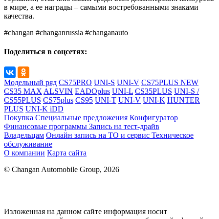
в мире, а ее награды – самыми востребованными знаками
качества.
#changan #changanrussia #changanauto
Поделиться в соцсетях:
Модельный ряд
CS75PRO
UNI-S
UNI-V
CS75PLUS NEW
CS35 MAX
ALSVIN
EADOplus
UNI-L
CS35PLUS
UNI-S /
CS55PLUS
CS75plus
CS95
UNI-T
UNI-V
UNI-K
HUNTER
PLUS
UNI-K iDD
Покупка
Специальные предложения
Конфигуратор
Финансовые программы
Запись на тест-драйв
Владельцам
Онлайн запись на ТО и сервис
Техническое
обслуживание
О компании
Карта сайта
© Changan Automobile Group, 2026
Изложенная на данном сайте информация носит